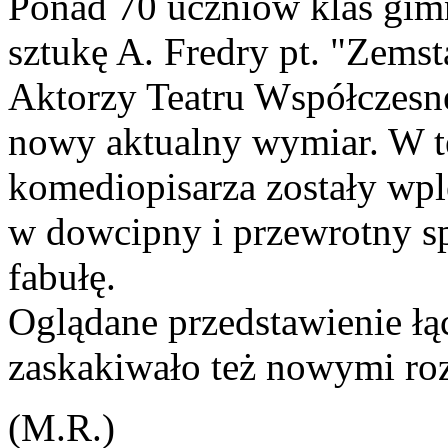
Ponad 70 uczniów klas gim
sztukę A. Fredry pt. "Zemst
Aktorzy Teatru Współczesn
nowy aktualny wymiar. W t
komediopisarza zostały wpl
w dowcipny i przewrotny 
fabułę.
Oglądane przedstawienie łąc
zaskakiwało też nowymi ro
(M.R.)