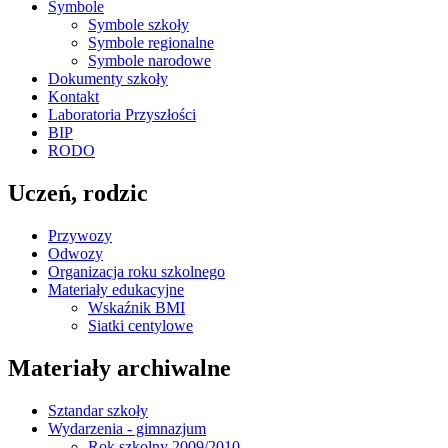
Symbole
Symbole szkoły
Symbole regionalne
Symbole narodowe
Dokumenty szkoły
Kontakt
Laboratoria Przyszłości
BIP
RODO
Uczeń, rodzic
Przywozy
Odwozy
Organizacja roku szkolnego
Materiały edukacyjne
Wskaźnik BMI
Siatki centylowe
Materiały archiwalne
Sztandar szkoły
Wydarzenia - gimnazjum
Rok szkolny 2009/2010