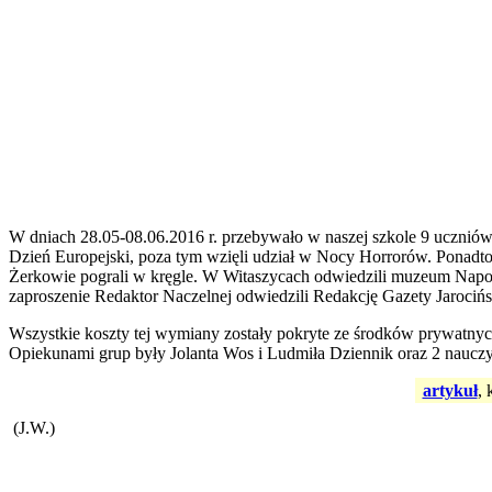
W dniach 28.05-08.06.2016 r. przebywało w naszej szkole 9 uczniów
Dzień Europejski, poza tym wzięli udział w Nocy Horrorów. Ponadto 
Żerkowie pograli w kręgle. W Witaszycach odwiedzili muzeum Napol
zaproszenie Redaktor Naczelnej odwiedzili Redakcję Gazety Jarocińsk
Wszystkie koszty tej wymiany zostały pokryte ze środków prywatny
Opiekunami grup były Jolanta Wos i Ludmiła Dziennik oraz 2 nauczyc
artykuł
, 
(J.W.)