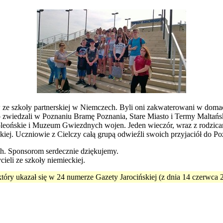
 ze szkoły partnerskiej w Niemczech. Byli oni zakwaterowani w domach
zwiedzali w Poznaniu Bramę Poznania, Stare Miasto i Termy Maltański
eońskie i Muzeum Gwiezdnych wojen. Jeden wieczór, wraz z rodzicami
iej. Uczniowie z Cielczy całą grupą odwieźli swoich przyjaciół do Po
ch. Sponsorom serdecznie dziękujemy.
ieli ze szkoły niemieckiej.
który ukazał się w 24 numerze Gazety Jarocińskiej (z dnia 14 czerwca