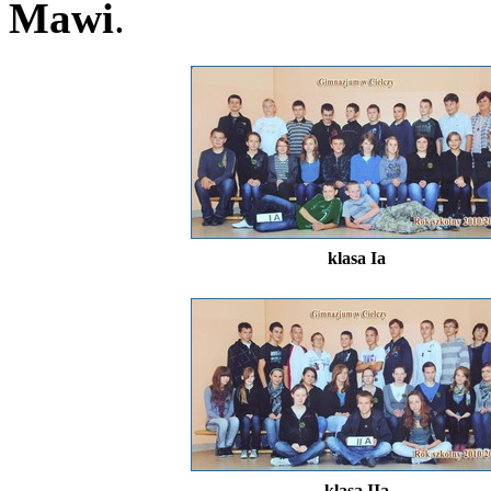
Mawi
.
klasa Ia
klasa IIa