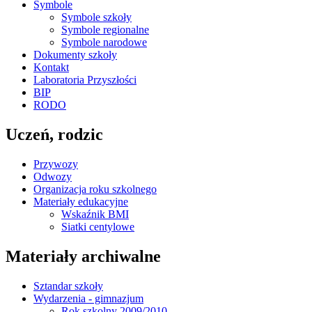
Symbole
Symbole szkoły
Symbole regionalne
Symbole narodowe
Dokumenty szkoły
Kontakt
Laboratoria Przyszłości
BIP
RODO
Uczeń, rodzic
Przywozy
Odwozy
Organizacja roku szkolnego
Materiały edukacyjne
Wskaźnik BMI
Siatki centylowe
Materiały archiwalne
Sztandar szkoły
Wydarzenia - gimnazjum
Rok szkolny 2009/2010