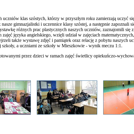
ich uczniów klas szóstych, którzy w przyszłym roku zamierzają uczyć 
nasze gimnazjalistki i uczennice klasy szóstej, a następnie zapoznali
wystawkę różnych prac plastycznych naszych uczniów, zaznajomili się z 
ęć języka angielskiego, wzięli udział w zajęciach matematycznych, c
jrzeli także wystawę zdjęć i pamiątek oraz relację z pobytu naszych
j szkoły, a uczniami ze szkoły w Mieszkowie - wynik meczu 1:1.
gotowanymi przez dzieci w ramach zajęć świetlicy opiekuńczo-wycho