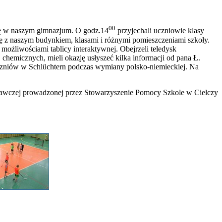
00
się w naszym gimnazjum. O godz.14
przyjechali uczniowie klasy
 się z naszym budynkiem, klasami i różnymi pomieszczeniami szkoły.
możliwościami tablicy interaktywnej. Obejrzeli teledysk
hemicznych, mieli okazję usłyszeć kilka informacji od pana Ł.
 uczniów w Schlüchtern podczas wymiany polsko-niemieckiej. Na
wawczej prowadzonej przez Stowarzyszenie Pomocy Szkole w Cielczy