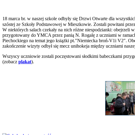
18 marca br. w naszej szkole odbyły się Drzwi Otwarte dla wszystk
szóstej ze Szkoły Podstawowej w Mieszkowie. Zostali powitani przez 
W niektórych salach czekały na nich różne niespodzianki: obejrzeli 
przygotowany do YMCA przez panią N. Rogalę z uczniami w ramach zaj
Piechockiego na temat jego książki pt."Niemiecka broń-V1i V2". Obe
zakończenie wizyty odbył się mecz unihokeja między uczniami nasze
Wszyscy uczniowie zostali poczęstowani słodkimi babeczkami przy
(zobacz
plakat
).