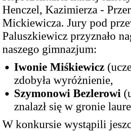
Henczel, Kazimierza - Prze
Mickiewicza. Jury pod pr
Paluszkiewicz przyznało n
naszego gimnazjum:
Iwonie Miśkiewicz
(ucze
zdobyła wyróżnienie,
Szymonowi Bezlerowi
(u
znalazł się w gronie laur
W konkursie wystąpili jesz