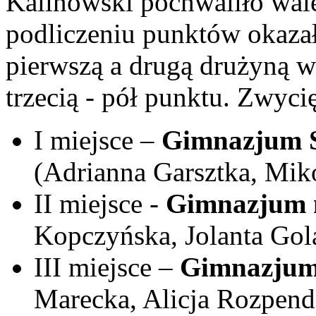
Kalinowski pochwaliło wal
podliczeniu punktów okazał
pierwszą a drugą drużyną wy
trzecią - pół punktu. Zwyci
I miejsce –
Gimnazjum S
(Adrianna Garsztka, Mik
II miejsce -
Gimnazjum n
Kopczyńska, Jolanta Go
III miejsce –
Gimnazjum 
Marecka, Alicja Rozpen