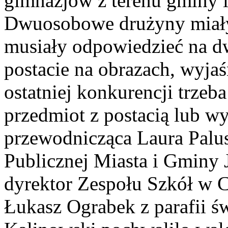
gimnazjów z terenu gminy i
Dwuosobowe drużyny miały
musiały odpowiedzieć na dw
postacie na obrazach, wyjaś
ostatniej konkurencji trze
przedmiot z postacią lub wy
przewodnicząca Laura Palus
Publicznej Miasta i Gminy 
dyrektor Zespołu Szkół w C
Łukasz Ograbek z parafii ś