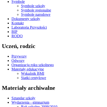
Symbole
Symbole szkoły
Symbole regionalne
Symbole narodowe
Dokumenty szkoły
Kontakt
Laboratoria Przyszłości
BIP
RODO
Uczeń, rodzic
Przywozy
Odwozy
Organizacja roku szkolnego
Materiały edukacyjne
Wskaźnik BMI
Siatki centylowe
Materiały archiwalne
Sztandar szkoły
Wydarzenia - gimnazjum
Rok szkolny 2009/2010