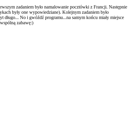
erwszym zadaniem było namalowanie pocztówki z Francji. Następnie
ęzykach były one wypowiedziane). Kolejnym zadaniem było
byt długo... No i gwóźdź programu...na samym końcu miały miejsce
wspólną zabawę:)