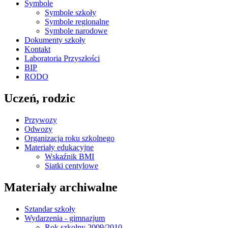
Symbole
Symbole szkoły
Symbole regionalne
Symbole narodowe
Dokumenty szkoły
Kontakt
Laboratoria Przyszłości
BIP
RODO
Uczeń, rodzic
Przywozy
Odwozy
Organizacja roku szkolnego
Materiały edukacyjne
Wskaźnik BMI
Siatki centylowe
Materiały archiwalne
Sztandar szkoły
Wydarzenia - gimnazjum
Rok szkolny 2009/2010