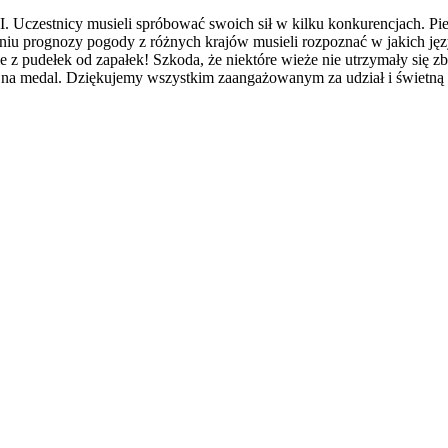
Uczestnicy musieli spróbować swoich sił w kilku konkurencjach. Pi
zeniu prognozy pogody z różnych krajów musieli rozpoznać w jakich j
z pudełek od zapałek! Szkoda, że niektóre wieże nie utrzymały się z
medal. Dziękujemy wszystkim zaangażowanym za udział i świetną 