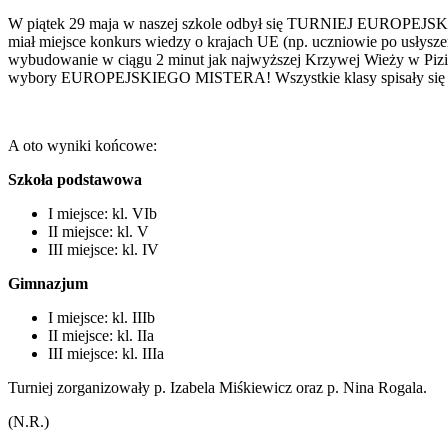
W piątek 29 maja w naszej szkole odbył się TURNIEJ EUROPEJSKI. 
miał miejsce konkurs wiedzy o krajach UE (np. uczniowie po usłys
wybudowanie w ciągu 2 minut jak najwyższej Krzywej Wieży w Pizie 
wybory EUROPEJSKIEGO MISTERA! Wszystkie klasy spisały się na 
A oto wyniki końcowe:
Szkoła podstawowa
I miejsce: kl. VIb
II miejsce: kl. V
III miejsce: kl. IV
Gimnazjum
I miejsce: kl. IIIb
II miejsce: kl. IIa
III miejsce: kl. IIIa
Turniej zorganizowały p. Izabela Miśkiewicz oraz p. Nina Rogala.
(N.R.)