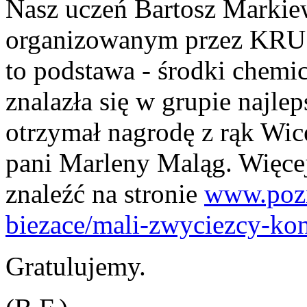
Nasz uczeń Bartosz Markiew
organizowanym przez KRUS 
to podstawa - środki chemic
znalazła się w grupie najle
otrzymał nagrodę z rąk Wi
pani Marleny Maląg. Więce
znaleźć na stronie
www.pozn
biezace/mali-zwyciezcy-ko
Gratulujemy.