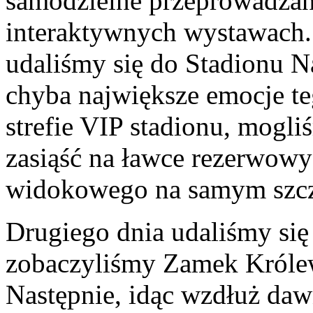
samodzielne przeprowadzan
interaktywnych wystawach.
udaliśmy się do Stadionu 
chyba największe emocje t
strefie VIP stadionu, mogliś
zasiąść na ławce rezerwowy
widokowego na samym szcz
Drugiego dnia udaliśmy się
zobaczyliśmy Zamek Króle
Następnie, idąc wzdłuż da