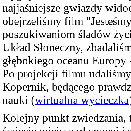
najjaśniejsze gwiazdy wido
obejrzeliśmy film "Jesteś
poszukiwaniom śladów życi
Układ Słoneczny, zbadaliśm
głębokiego oceanu Europy -
Po projekcji filmu udaliśm
Kopernik, będącego prawd
nauki (
wirtualna wycieczka
Kolejny punkt zwiedzania, t
świecie miejsce planowej i 