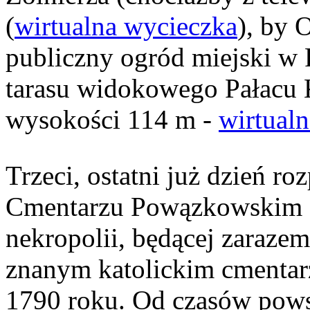
(
wirtualna wycieczka
), by 
publiczny ogród miejski w P
tarasu widokowego Pałacu K
wysokości 114 m -
wirtual
Trzeci, ostatni już dzień r
Cmentarzu Powązkowskim (
nekropolii, będącej zarazem
znanym katolickim cmenta
1790 roku. Od czasów pows