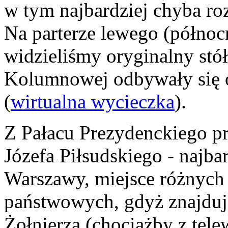
w tym najbardziej chyba r
Na parterze lewego (północ
widzieliśmy oryginalny stó
Kolumnowej odbywały się o
(
wirtualna wycieczka
).
Z Pałacu Prezydenckiego pr
Józefa Piłsudskiego - najba
Warszawy, miejsce różnych
państwowych, gdyż znajduj
Żołnierza (chociażby z tele