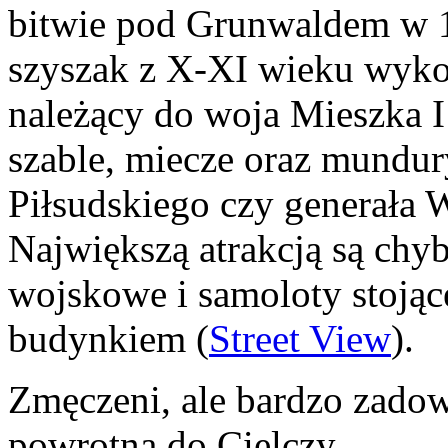
bitwie pod Grunwaldem w 1
szyszak z X-XI wieku wykon
należący do woja Mieszka I
szable, miecze oraz mundur
Piłsudskiego czy generała 
Największą atrakcją są chy
wojskowe i samoloty stoją
budynkiem (
Street View
).
Zmęczeni, ale bardzo zadow
powrotną do Cielczy.