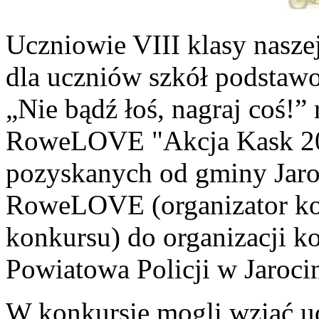
Uczniowie VIII klasy nasze
dla uczniów szkół podstaw
„Nie bądź łoś, nagraj coś!”
RoweLOVE "Akcja Kask 20
pozyskanych od gminy Jaro
RoweLOVE (organizator kon
konkursu) do organizacji 
Powiatowa Policji w Jarocin
W konkursie mogli wziąć ud