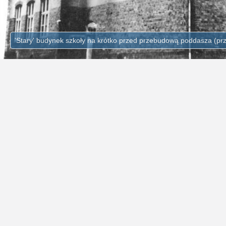
'Stary' budynek szkoły na krótko przed przebudową poddasza (pr