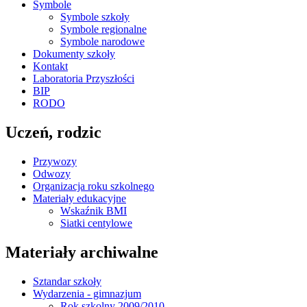
Symbole
Symbole szkoły
Symbole regionalne
Symbole narodowe
Dokumenty szkoły
Kontakt
Laboratoria Przyszłości
BIP
RODO
Uczeń, rodzic
Przywozy
Odwozy
Organizacja roku szkolnego
Materiały edukacyjne
Wskaźnik BMI
Siatki centylowe
Materiały archiwalne
Sztandar szkoły
Wydarzenia - gimnazjum
Rok szkolny 2009/2010