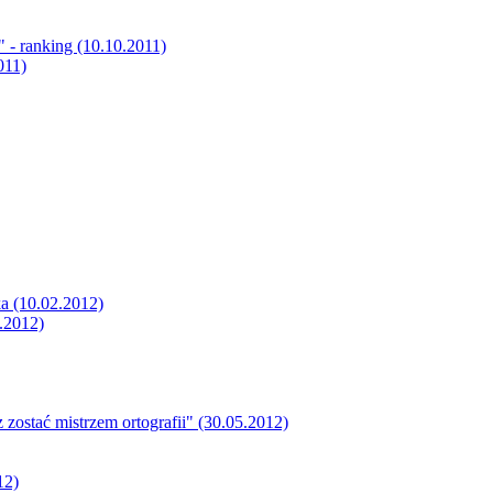
 - ranking (10.10.2011)
011)
ka (10.02.2012)
.2012)
zostać mistrzem ortografii" (30.05.2012)
12)