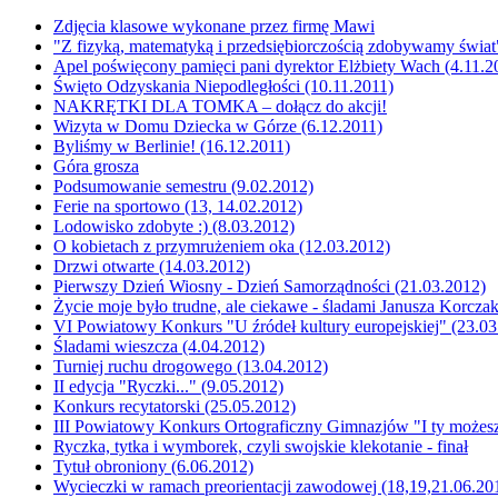
Zdjęcia klasowe wykonane przez firmę Mawi
"Z fizyką, matematyką i przedsiębiorczością zdobywamy świat"
Apel poświęcony pamięci pani dyrektor Elżbiety Wach (4.11.2
Święto Odzyskania Niepodległości (10.11.2011)
NAKRĘTKI DLA TOMKA – dołącz do akcji!
Wizyta w Domu Dziecka w Górze (6.12.2011)
Byliśmy w Berlinie! (16.12.2011)
Góra grosza
Podsumowanie semestru (9.02.2012)
Ferie na sportowo (13, 14.02.2012)
Lodowisko zdobyte :) (8.03.2012)
O kobietach z przymrużeniem oka (12.03.2012)
Drzwi otwarte (14.03.2012)
Pierwszy Dzień Wiosny - Dzień Samorządności (21.03.2012)
Życie moje było trudne, ale ciekawe - śladami Janusza Korcza
VI Powiatowy Konkurs "U źródeł kultury europejskiej" (23.03
Śladami wieszcza (4.04.2012)
Turniej ruchu drogowego (13.04.2012)
II edycja "Ryczki..." (9.05.2012)
Konkurs recytatorski (25.05.2012)
III Powiatowy Konkurs Ortograficzny Gimnazjów "I ty możesz 
Ryczka, tytka i wymborek, czyli swojskie klekotanie - finał
Tytuł obroniony (6.06.2012)
Wycieczki w ramach preorientacji zawodowej (18,19,21.06.20