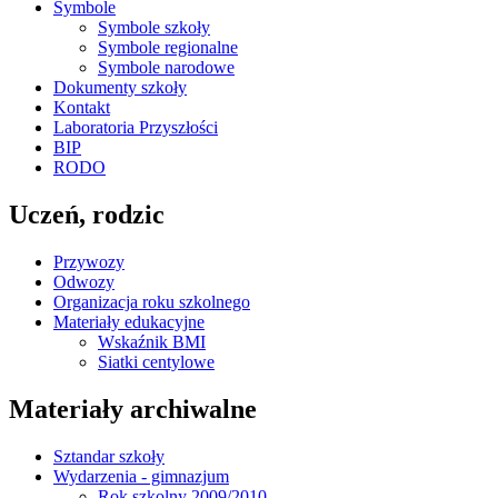
Symbole
Symbole szkoły
Symbole regionalne
Symbole narodowe
Dokumenty szkoły
Kontakt
Laboratoria Przyszłości
BIP
RODO
Uczeń, rodzic
Przywozy
Odwozy
Organizacja roku szkolnego
Materiały edukacyjne
Wskaźnik BMI
Siatki centylowe
Materiały archiwalne
Sztandar szkoły
Wydarzenia - gimnazjum
Rok szkolny 2009/2010